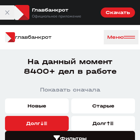
Главбанкрот
Скачать
Официальное приложение
главбанкрот
Меню
На данный момент
8400+ дел в работе
Показать сначала
Новые
Старые
Долг
Долг
Фильтры