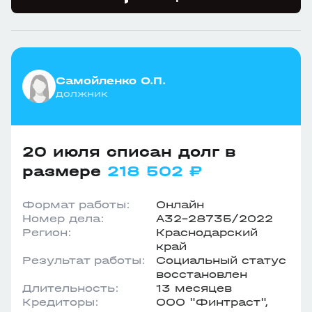
Самойленко О.П.
должник
20 июля списан долг в
размере
218 502 ₽
Формат работы:
Онлайн
Номер дела:
А32-28735/2022
Регион:
Краснодарский
край
Результат работы:
Социальный статус
восстановлен
Длительность:
13 месяцев
Кредиторы:
ООО "Финтраст",