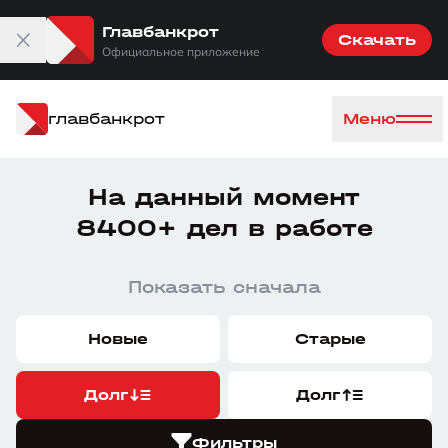
Главбанкрот
Скачать
Официальное приложение
главбанкрот
Меню
На данный момент
8400+ дел в работе
Показать сначала
Новые
Старые
Долг
Долг
Фильтры