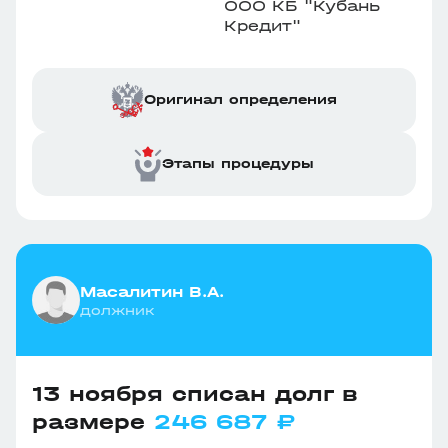
ООО КБ "Кубань
Кредит"
Оригинал определения
Этапы процедуры
Масалитин В.А.
должник
13 ноября списан долг в
размере
246 687 ₽