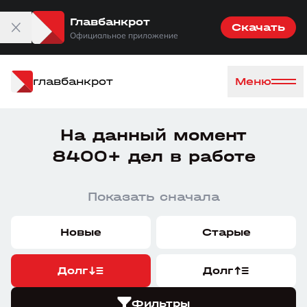
Главбанкрот
Скачать
Официальное приложение
главбанкрот
Меню
На данный момент
8400+ дел в работе
Показать сначала
Новые
Старые
Долг
Долг
Фильтры