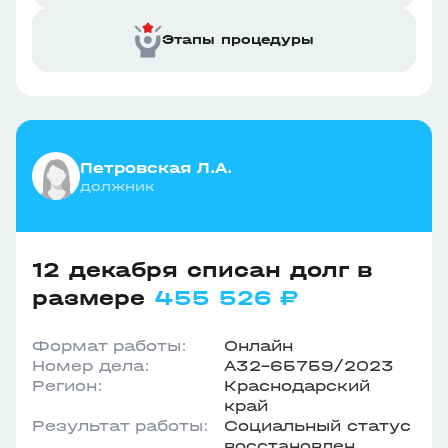
Этапы процедуры
Петровская Л.А.
должник
12 декабря списан долг в
размере
455 526 ₽
Формат работы:
Онлайн
Номер дела:
А32-65759/2023
Регион:
Краснодарский
край
Результат работы:
Социальный статус
восстановлен