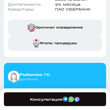
Длительность:
24 месяца
Кредиторы:
ПАО СБЕРБАНК
Оригинал определения
Этапы процедуры
Рыбакова Г.С.
должник
14 февраля списан долг в
Консультация
размере
459 954 ₽