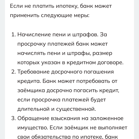
на
обработку
Если не платить ипотеку, банк может
Связан
в
персональных
данных
и
ходе
применить следующие меры:
с
правилами
процедуры.
пользования
веб-
сайтом
Начисление пени и штрафов. За
просрочку платежей банк может
начислять пени и штрафы, размер
которых указан в кредитном договоре.
Требование досрочного погашения
кредита. Банк может потребовать от
заёмщика досрочно погасить кредит,
если просрочка платежей будет
длительной и существенной.
Обращение взыскания на заложенное
имущество. Если заёмщик не выполняет
свои обязательства по ипотеке, банк