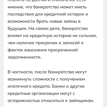
База
База
к
РФ.
в
привлекались
что
знаний
знаний
списать
к
ваше
мнение, что банкротство может иметь
Да,
процедуре
нашей
суд
Номер
по
уголовной
заявление
гражданин
последствия для кредитной истории и
телефона
банкротства.
статье.
не
РФ
статье
ст.159
или
возможности брать новые займы в
Да,
примет
“о
признает
больше
УК
Не
ваше
будущем. На самом деле, банкротство
мошенничестве”
Отправить
вас
гражданин
Начать
РФ
РФ
заявление
сначала
влияет на кредитную историю не сильнее,
недобросовестным
Нет,
или
Нажимая
в
меньше
чем наличие просрочек и записей о
Не
признает
на
ходе
связан
Узнать
кнопку,
фактах взыскания просроченной
вас
подробнее
я
процедуры.
соглашаюсь
задолженности.
недобросовестным
на
Связан
в
обработку
персональных
ходе
В частности, после банкротства могут
данных
процедуры.
и
возникнуть сложности с получением
с
правилами
ипотечного кредита. Банки и другие
пользования
веб-
кредитные организации могут с
сайтом
осторожностью относиться к заёмщикам,