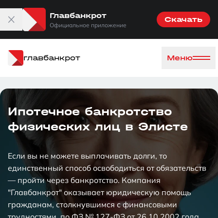
Главбанкрот
Скачать
Официальное приложение
главбанкрот
Меню
Ипотечное банкротство
физических лиц в Элисте
Если вы не можете выплачивать долги, то
единственный способ освободиться от обязательств
— пройти через банкротство. Компания
"Главбанкрот" оказывает юридическую помощь
гражданам, столкнувшимся с финансовыми
трудностями, по ФЗ № 127-ФЗ от 26.10.2002 года.