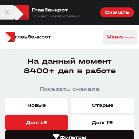
Главбанкрот
Скачать
Официальное приложение
главбанкрот
Меню
На данный момент
8400+ дел в работе
Показать сначала
Новые
Старые
Долг
Долг
Фильтры