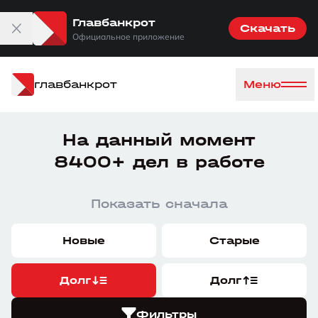
Главбанкрот
Скачать
Официальное приложение
главбанкрот
Меню
На данный момент
8400+ дел в работе
Показать сначала
Новые
Старые
Долг
Долг
Фильтры