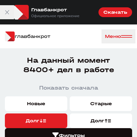
Главбанкрот
Скачать
Официальное приложение
главбанкрот
Меню
На данный момент
8400+ дел в работе
Показать сначала
Новые
Старые
Долг
Долг
Фильтры