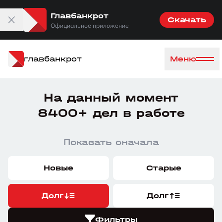
Главбанкрот
Скачать
Официальное приложение
главбанкрот
Меню
На данный момент
8400+ дел в работе
Показать сначала
Новые
Старые
Долг
Долг
Фильтры