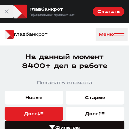
Главбанкрот
Скачать
Официальное приложение
главбанкрот
Меню
На данный момент
8400+ дел в работе
Показать сначала
Новые
Старые
Долг
Долг
Фильтры