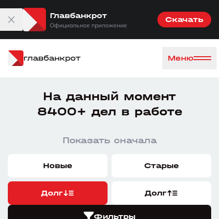
Главбанкрот
Скачать
Официальное приложение
главбанкрот
Меню
На данный момент
8400+ дел в работе
Показать сначала
Новые
Старые
Долг
Долг
Фильтры