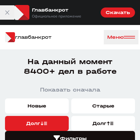
Главбанкрот
Скачать
Официальное приложение
главбанкрот
Меню
На данный момент
8400+ дел в работе
Показать сначала
Новые
Старые
Долг
Долг
Фильтры