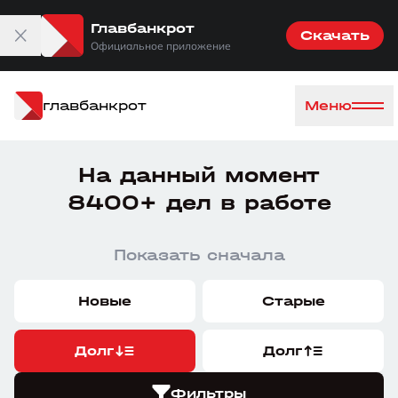
Главбанкрот
Скачать
Официальное приложение
главбанкрот
Меню
На данный момент
8400+ дел в работе
Показать сначала
Новые
Старые
Долг
Долг
Фильтры