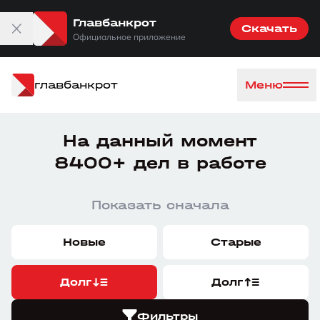
Главбанкрот
Скачать
Официальное приложение
главбанкрот
Меню
На данный момент
8400+ дел в работе
Показать сначала
Новые
Старые
Долг
Долг
Фильтры