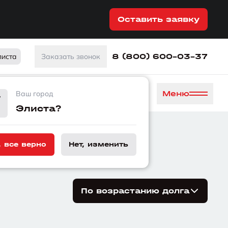
Оставить заявку
8 (800) 600-03-37
листа
Заказать звонок
Меню
Ваш город
Элиста?
л в работе
, все верно
Нет, изменить
По возрастанию долга