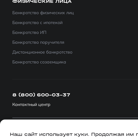
ФИЗИЧЕСКИЕ ЛИЦА
Банкротство физических лиц
Банкротство с ипотекой
Банкротство ИП
Банкротство поручителя
Дистанционное банкротство
Банкротство созаемщика
8 (800) 600-03-37
Контактный центр
Политика конфиденциальности
Наш сайт использует куки. Продолжая им 