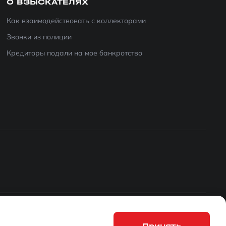
О ВЗЫСКАТЕЛЯХ
Как взаимодействовать с коллекторами
Звонки из полиции
Кредиторы подали на мое банкротство
Мы
используем файлы cookie
, для персонализации сервисов
Принять