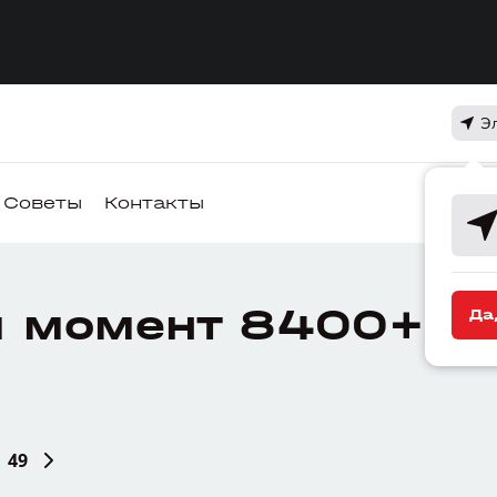
Э
Советы
Контакты
 момент 8400+ де
Да
49