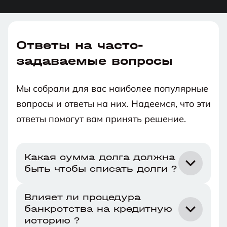
Ответы на часто-
задаваемые вопросы
Мы собрали для вас наиболее популярные
вопросы и ответы на них. Надеемся, что эти
ответы помогут вам принять решение.
Какая сумма долга должна
быть чтобы списать долги ?
ФЗ №127 – это закон, описывающий
Влияет ли процедура
банкротства на кредитную
процедуру банкротства для тех, кто не
историю ?
может провести процедуру погашения