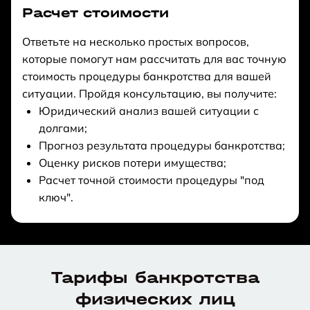
Расчет стоимости
Ответьте на несколько простых вопросов,
которые помогут нам рассчитать для вас точную
стоимость процедуры банкротства для вашей
ситуации. Пройдя консультацию, вы получите:
Юридический анализ вашей ситуации с
долгами;
Прогноз результата процедуры банкротства;
Оценку рисков потери имущества;
Расчет точной стоимости процедуры "под
ключ".
Увы,
Увы,
Увы,
к
к
к
Общая
Вы
Ваш
Сообщить
Тарифы банкротства
сожалению
сожалению
сожалению
Сумма
Российское
ст.
Ваши
Однако,
Однако,
Однако,
сумма
зарегистрированы
долг
результат
физических лиц
долга
гражданство
159
ответы
вы
вы
вы