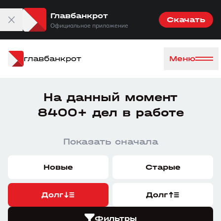
Главбанкрот
Скачать
Официальное приложение
главбанкрот
Меню
На данный момент
8400+ дел в работе
Показать сначала
Новые
Старые
Долг
Долг
Фильтры