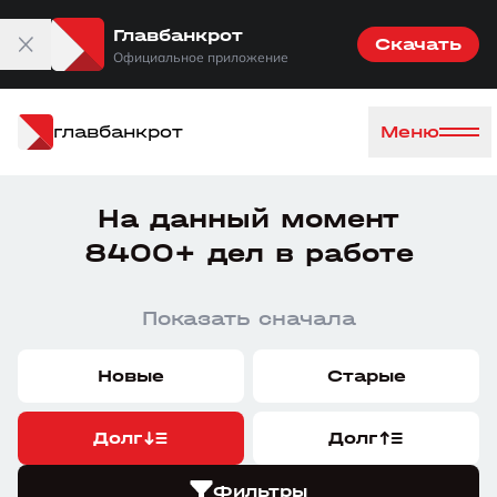
Главбанкрот
Скачать
Официальное приложение
главбанкрот
Меню
На данный момент
8400+ дел в работе
Показать сначала
Новые
Старые
Долг
Долг
Фильтры