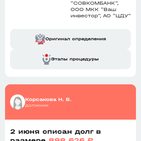
"СОВКОМБАНК",
ООО МКК "Ваш
инвестор", АО "ЦДУ"
Оригинал определения
Этапы процедуры
Корсакова Н. В.
должник
2 июня списан долг в
размере
898 626 ₽