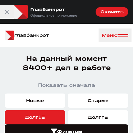
Главбанкрот
Скачать
Официальное приложение
главбанкрот
Меню
На данный момент
8400+ дел в работе
Показать сначала
Новые
Старые
Долг
Долг
Фильтры