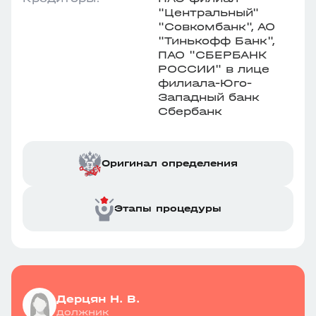
"Центральный"
"Совкомбанк", АО
"Тинькофф Банк",
ПАО "СБЕРБАНК
РОССИИ" в лице
филиала-Юго-
Западный банк
Сбербанк
Оригинал определения
Этапы процедуры
Дерцян Н. В.
должник