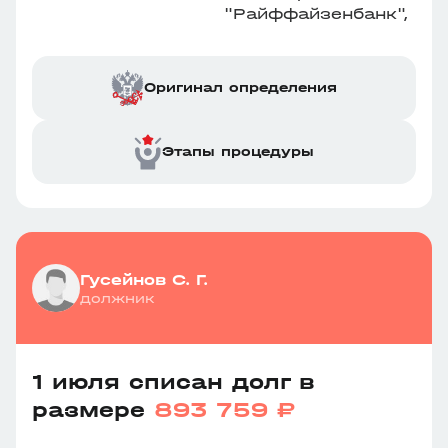
"Райффайзенбанк",
Оригинал определения
Этапы процедуры
Гусейнов С. Г.
должник
1 июля списан долг в
размере
893 759 ₽