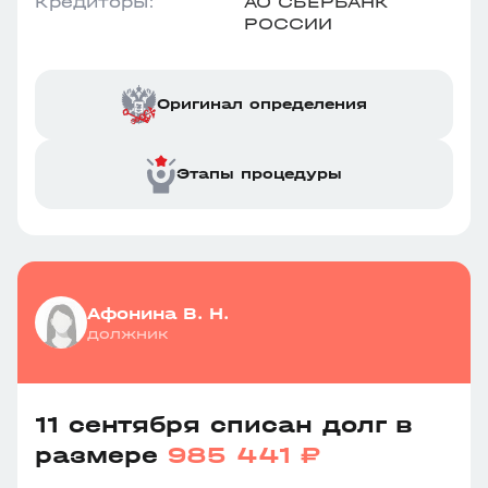
Кредиторы:
АО СБЕРБАНК
РОССИИ
Оригинал определения
Этапы процедуры
Афонина В. Н.
должник
11 сентября списан долг в
размере
985 441 ₽