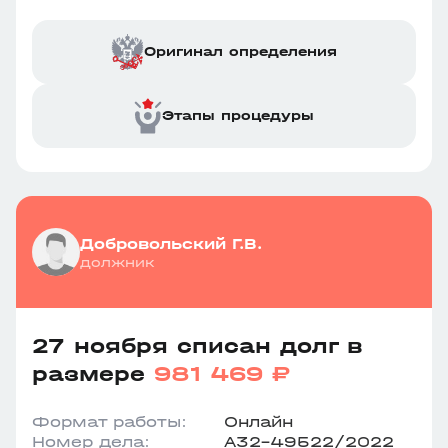
Оригинал определения
Этапы процедуры
Добровольский Г.В.
должник
27 ноября списан долг в
размере
981 469 ₽
Формат работы:
Онлайн
Номер дела:
А32-49522/2022