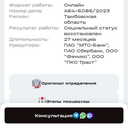
Формат работы:
Онлайн
Номер дела:
А64-5085/2023
Регион:
Тамбовская
область
Результат работы:
Социальный статус
восстановлен
Длительность:
27 месяцев
Кредиторы:
ПАО "МТС-Банк",
ПАО Сбербанк, ООО
"Феникс", ООО
"ПКО Траст"
Оригинал определения
Этапы процедуры
Консультация