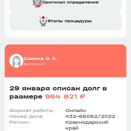
Оригинал определения
Этапы процедуры
Савина О. А.
должник
29 января списан долг в
размере
964 821 ₽
Формат работы:
Онлайн
Номер дела:
А32-65052/2022
Регион:
Краснодарский
край