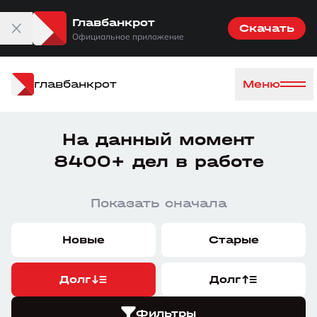
Главбанкрот
Скачать
Официальное приложение
главбанкрот
Меню
На данный момент
8400+ дел в работе
Показать сначала
Новые
Старые
Долг
Долг
Фильтры